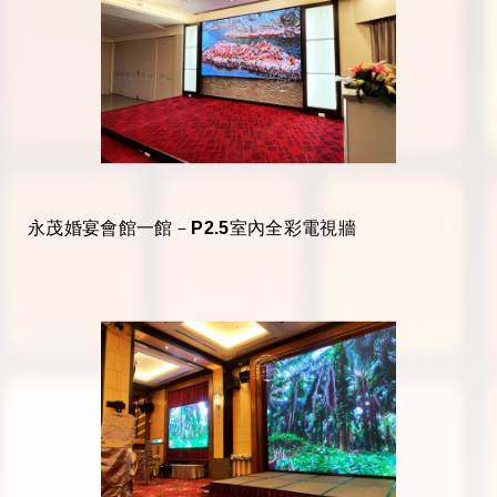
永茂婚宴會館一館－P2.5室內全彩電視牆