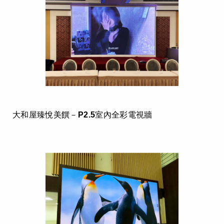
大和屋臻悅美饌－P2.5室內全彩電視牆