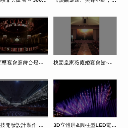
飯店 × 360° 環繞視覺里程碑】
【熱鬧滾滾、笑聲不斷，喬光科技年度尾牙圓滿落幕！】
會廳舞台燈光秀 影片來源by新娘物語
桃園皇家薇庭婚宴會館-獨家對開式螢幕+多媒體數位環控環繞電視牆
 亞洲宴會廳超大室內環繞高解析異形-新莊頤品大飯店
3D立體屏&圓柱型LED電視牆