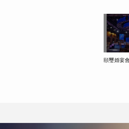
頤璽婚宴會館-36