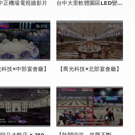
中正機場電視牆影片
台中大里軟體園區LED變色動態燈球
光科技×中部宴會廳】
【喬光科技×北部宴會廳】