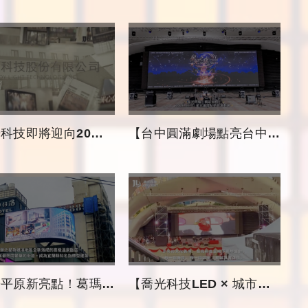
技即將迎向20週年囉！】
【台中圓滿劇場點亮台中夜空，見證喬光精彩時刻！】
亮點！葛瑪蘭之星弧形巨幕閃耀頂端】
【喬光科技LED × 城市地標案例｜台中文化局圓滿劇場 & 菲律賓聖誕節】