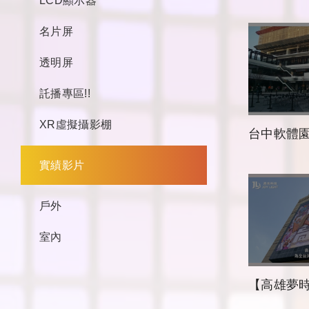
LCD顯示器
名片屏
透明屏
託播專區!!
XR虛擬攝影棚
台中軟體園區-Da
實績影片
戶外
室內
【高雄夢時代 × 喬光