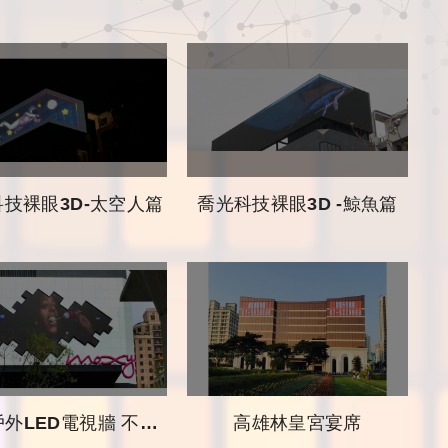
技裸眼3D-太空人篇
喬光科技裸眼3D -鯨魚篇
LED電視牆 不規則造型異形屏☆
高雄林皇宮宴席