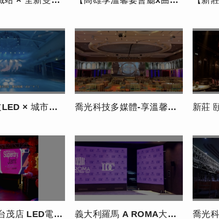
全新雙排迎賓大道電視牆】
【高雄享溫馨宴會廳x曲面電視牆及環控系統整合】
【新莊頤品大
例｜麥寮鄉立生活美學館與舞台燈光整合】
喬光科技多媒體-享溫馨婚宴會館開場動畫製作
新莊 頤璽宴
台茂店 LED電視牆租賃
義大利羅馬 A ROMA大飯店-室內超大LED電視牆
喬光科技開發設計製作