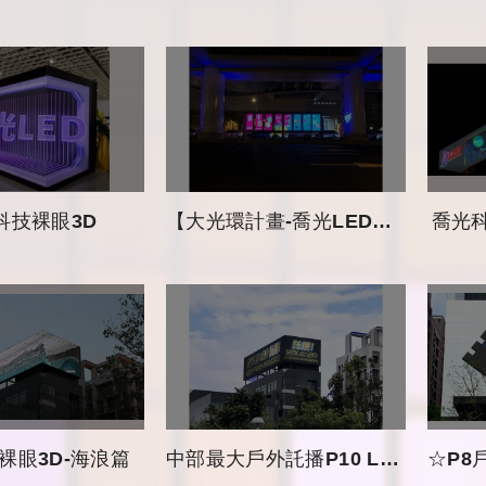
科技裸眼3D
【大光環計畫-喬光LED點亮台中✨】
喬光科
裸眼3D-海浪篇
中部最大戶外託播P10 LED 電視牆
☆P8戶外