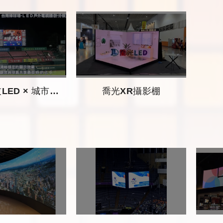
例｜台中文化局圓滿劇場 & 台南棒球場】
喬光XR攝影棚