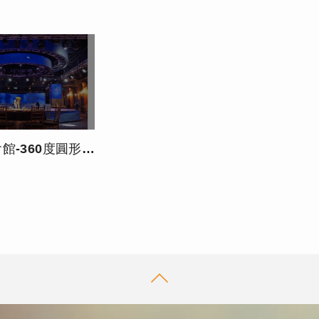
0度圓形雙層升降LED螢幕