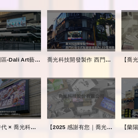
li Art藝術廣場電視牆
喬光科技開發製作 西門町複合式髮廊玻璃窗內LED電視牆
【喬光科
科技 × 提點人群視覺焦點】
【2025 感謝有您｜喬光科技工程實績回顧】
【蘭陽平原新