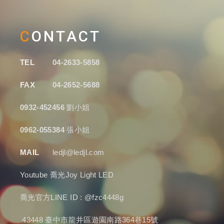
CONTACT
TEL
04-2633-5858
FAX
04-2652-5688
0932-452456
劉小姐
0962-055384
張小姐
MAIL
ledjl@ledjl.com
Youtube
喬光Joy Light LED
喬光官方LINE ID : @fzc4448g
43448 臺中市龍井區遊園南路364巷15號