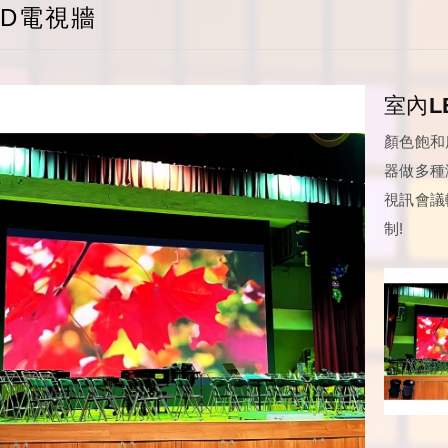
ED電視牆
室內L
顏色飽和
器做多種
視訊會議
制!