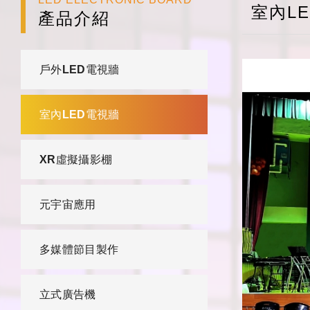
室內L
產品介紹
戶外LED電視牆
室內LED電視牆
XR虛擬攝影棚
元宇宙應用
多媒體節⽬製作
立式廣告機