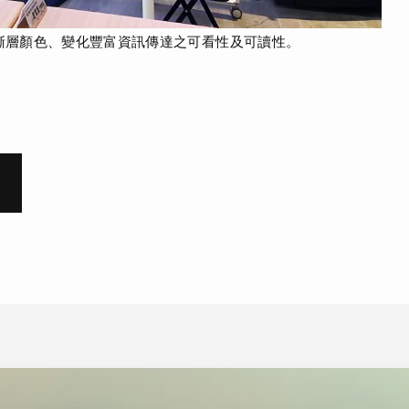
漸層顏色、變化豐富資訊傳達之可看性及可讀性。