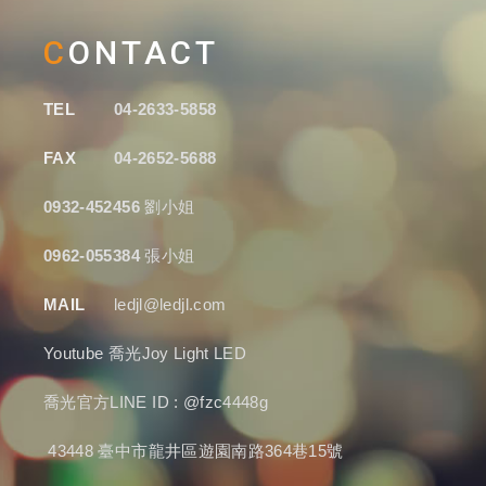
CONTACT
TEL
04-2633-5858
FAX
04-2652-5688
0932-452456
劉小姐
0962-055384
張小姐
MAIL
ledjl@ledjl.com
Youtube
喬光Joy Light LED
喬光官方LINE ID : @fzc4448g
43448 臺中市龍井區遊園南路364巷15號