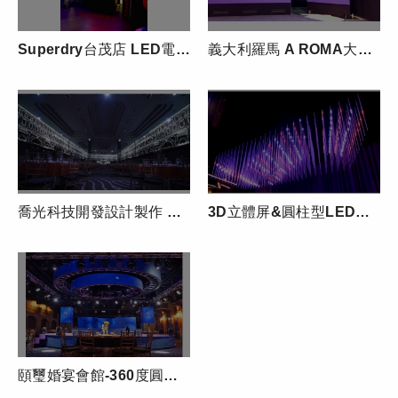
Superdry台茂店 LED電視牆租賃
義大利羅馬 A ROMA大飯店-室內超大LED電視牆
喬光科技開發設計製作 亞洲宴會廳超大室內環繞高解析異形-新莊頤品大飯店
3D立體屏&圓柱型LED電視牆
頤璽婚宴會館-360度圓形雙層升降LED螢幕