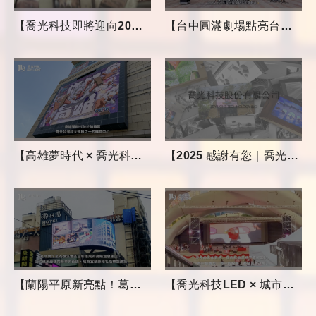
【喬光科技即將迎向20週年囉！】
【台中圓滿劇場點亮台中夜空，見證喬光精彩時刻！】
【高雄夢時代 × 喬光科技 × 提點人群視覺焦點】
【2025 感謝有您｜喬光科技工程實績回顧】
【蘭陽平原新亮點！葛瑪蘭之星弧形巨幕閃耀頂端】
【喬光科技LED × 城市地標案例｜台中文化局圓滿劇場 & 菲律賓聖誕節】