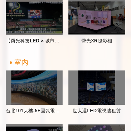
【喬光科技LED × 城市地標案例｜台中文化局圓滿劇場 & 台南棒球場】
喬光XR攝影棚
室內
台北101大樓-5F圓弧電視牆&動態球
世大運LED電視牆租賃