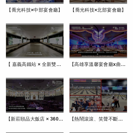
【喬光科技×中部宴會廳】
【喬光科技×北部宴會廳】
【 嘉義高鐵站 × 全新雙排迎賓大道電視牆】
【高雄享溫馨宴會廳x曲面電視牆及環控系統整合】
【新莊頤品大飯店 × 360° 環繞視覺里程碑】
【熱鬧滾滾、笑聲不斷，喬光科技年度尾牙圓滿落幕！】