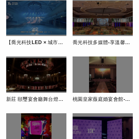
【喬光科技LED × 城市地標案例｜麥寮鄉立生活美學館與舞台燈光整合】
喬光科技多媒體-享溫馨婚宴會館開場動畫製作
新莊 頤璽宴會廳舞台燈光秀 影片來源by新娘物語
桃園皇家薇庭婚宴會館-獨家對開式螢幕+多媒體數位環控環繞電視牆