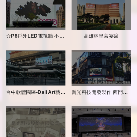
☆P8戶外LED電視牆 不規則造型異形屏☆
高雄林皇宮宴席
台中軟體園區-Dali Art藝術廣場電視牆
喬光科技開發製作 西門町複合式髮廊玻璃窗內LED電視牆