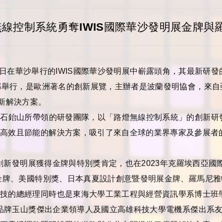
線控制系統勇奪IWIS國際華沙發明展金牌與
日在華沙舉行的
IWIS
國際華沙發明展中嶄露頭角，其最新研發
都舉行，是歐洲著名的創新展覽，主辦者是波蘭發明協會，來自
新解決方案。
理石鈶山所帶領的研發團隊，以「路燈無線控制系統」的創新研
了高效且節能的解決方案，吸引了來自全球的業界專家及參展者
創新發明展獲得金牌與特別獎肯定，也在
2023
年克羅埃西亞國
金牌、美國特別獎、日本真夏設計創意暨發明展金牌、羅馬尼雅
科技的總經理同時也是東海大學工業工程與經營資訊學系博士班
品牌玉山獎傑出企業領導人及國立高雄科技大學電機系傑出系