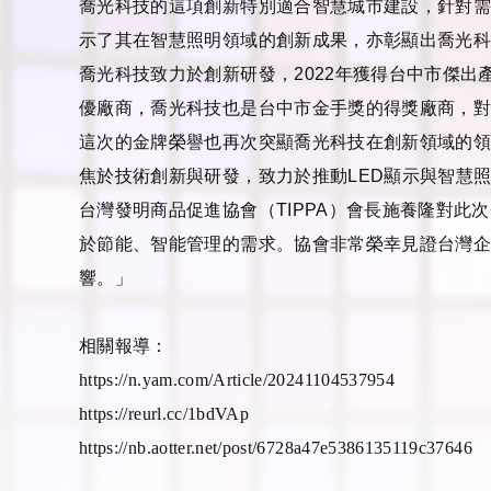
喬光科技的這項創新特別適合智慧城市建設，針對
示了其在智慧照明領域的創新成果，亦彰顯出喬光
喬光科技致力於創新研發，
2022
年獲得台中市傑出
優廠商，喬光科技也是台中市金手獎的得獎廠商，
這次的金牌榮譽也再次突顯喬光科技在創新領域的
焦於技術創新與研發，致力於推動
LED
顯示與智慧
台灣發明商品促進協會（
TIPPA
）會長施養隆對此次
於節能、智能管理的需求。協會非常榮幸見證台灣
響。」
相關報導：
https://n.yam.com/Article/
20241104537954
https://reurl.cc/1bdVAp
https://nb.aotter.net/post/
6728a47e5386135119c37646