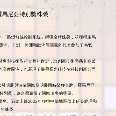
羅馬尼亞特別獎殊榮！
的「路燈無線控制系統」榮獲金牌殊榮，並獲得羅馬
亞洲、非洲、美洲和歐洲等國家的代表參加了
IWIS
，
發專利技術取得金牌的肯定，該創新技術憑藉其突破
的高度關注，也展現了臺灣喬光科技在科技創新方面
際發明展與波蘭國際發明展同時榮獲金牌、羅馬尼亞
特別獎，為台灣贏得了國際頂尖的聲望。
學生。石鈶山於
2022
年獲得中部地區傑出研發經理和
友的殊榮。