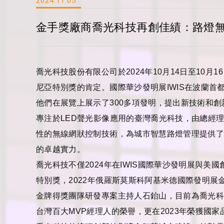
2024.11.05
金手獎廠商喬光科技再創佳績：路燈無
喬光科技股份有限公司於
2024
年
10
月
14
日至
10
月
16
尼亞特別獎的肯定。國際華沙發明展
IWIS
在波蘭首
他們在展覽上展示了
300
多項發明，提出新技術和創
專注於
LED
聲光影像應用的臺灣喬光科技，由總經
性的無線網狀控制技術，為城市智慧路燈管理提供
的卓越實力。
喬光科技不僅
2024
年在
IWIS
國際華沙發明展與美國
特別獎，
2022
年俄羅斯莫斯科阿基米德國際發明展
金牌得獎團隊研發專案主持人石鈶山，目前為喬光
台灣百大
MVP
經理人的榮譽，更在
2023
年榮獲國家