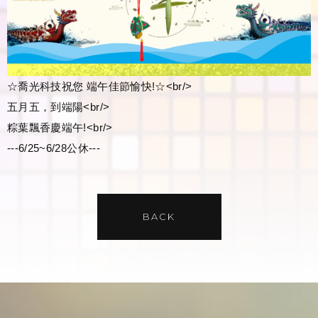
☆喬光科技祝您 端午佳節愉快!☆<br/>
五月五，到端陽<br/>
粽葉飄香慶端午!<br/>
---6/25~6/28公休---
BACK