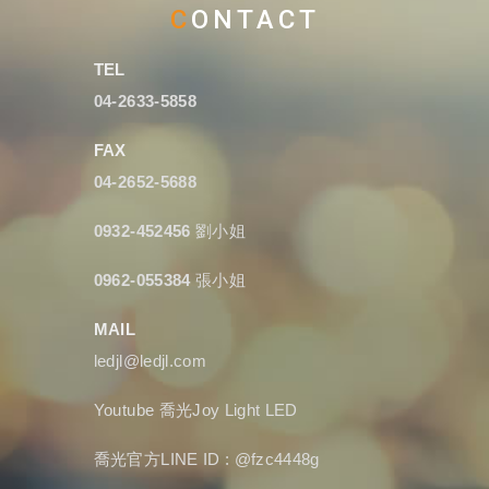
CONTACT
TEL
04-2633-5858
FAX
04-2652-5688
0932-452456
劉小姐
0962-055384
張小姐
MAIL
ledjl@ledjl.com
Youtube
喬光Joy Light LED
喬光官方LINE ID : @fzc4448g