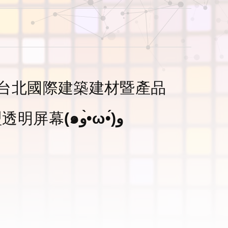
台北國際建築建材暨產品
這次主題是ㄇ型透明屏幕(๑و•̀ω•́)و