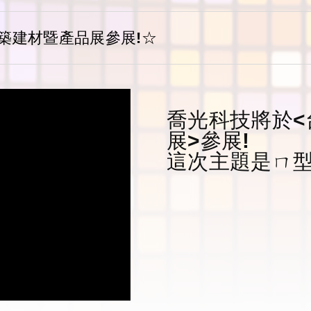
築建材暨產品展參展!☆
喬光科技將於<
展>參展!