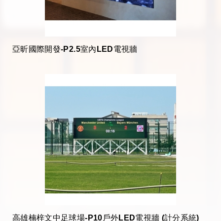
亞昕國際開發-P2.5室內LED電視牆
高雄楠梓文中足球場-P10戶外LED電視牆 (計分系統)